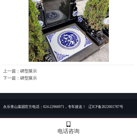
上一篇：
碑型展示
下一篇：
碑型展示
永乐青山墓园官方电话：024-22966971，专车接送！
辽ICP备2022001787号
电话咨询