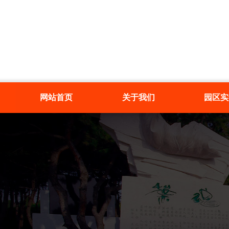
网站首页
关于我们
园区实