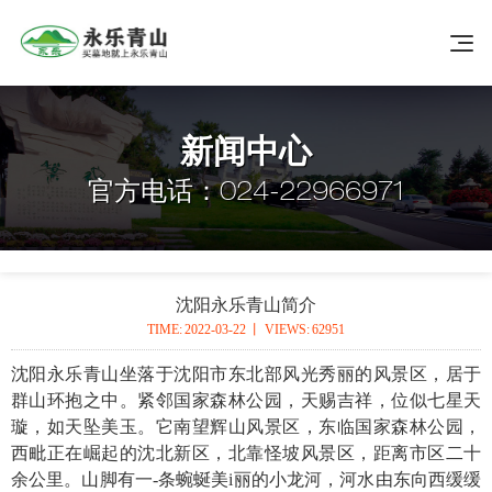
新闻中心
官方电话：024-22966971
沈阳永乐青山简介
TIME: 2022-03-22 丨 VIEWS: 62951
沈阳永乐青山坐落于沈阳市东北部风光秀丽的风景区，居于
群山环抱之中。紧邻国家森林公园，天赐吉祥，位似七星天
璇，如天坠美玉。它南望辉山风景区，东临国家森林公园，
西毗正在崛起的沈北新区，北靠怪坡风景区，距离市区二十
余公里。山脚有一-条蜿蜒美i丽的小龙河，河水由东向西缓缓