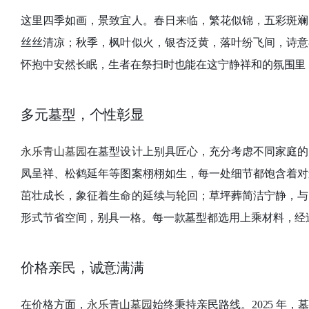
这里四季如画，景致宜人。春日来临，繁花似锦，五彩斑斓
丝丝清凉；秋季，枫叶似火，银杏泛黄，落叶纷飞间，诗意
怀抱中安然长眠，生者在祭扫时也能在这宁静祥和的氛围里
多元墓型，个性彰显
永乐青山墓园
在墓型设计上别具匠心，充分考虑不同家庭的
凤呈祥、松鹤延年等图案栩栩如生，每一处细节都饱含着对
茁壮成长，象征着生命的延续与轮回；草坪葬简洁宁静，与
形式节省空间，别具一格。每一款墓型都选用上乘材料，经
价格亲民，诚意满满
在价格方面，
永乐青山墓园
始终秉持亲民路线。2025 年，