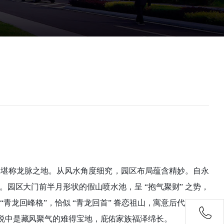
，堪称龙脉之地。从风水角度细究，园区布局蕴含精妙。自永
园区大门前半月形状的假山喷水池，呈 “抱气聚财” 之势，
青龙回峰格”，恰似 “青龙回首” 眷恋祖山，寓意后代子孙贤
水学说中是藏风聚气的难得宝地，庇佑家族福泽绵长。