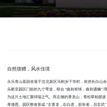
自然馈赠，风水佳境
永乐青山墓园
坐落于沈北新区马刚乡下寺村，依傍长白山余
乐桥至园区门前的九个弯道，暗合 “曲则有情，曲则通幽”
为这片土地汇聚祥瑞之气。而左侧的青龙山，青松翠柏挺拔，风
孝感恩。园区整体形成 “左青龙，右白虎，前朱雀，后玄武” 