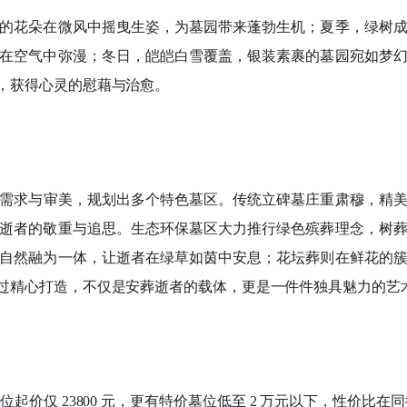
的花朵在微风中摇曳生姿，为墓园带来蓬勃生机；夏季，绿树
在空气中弥漫；冬日，皑皑白雪覆盖，银装素裹的墓园宛如梦
，获得心灵的慰藉与治愈。
需求与审美，规划出多个特色墓区。传统立碑墓庄重肃穆，精
逝者的敬重与追思。生态环保墓区大力推行绿色殡葬理念，树
自然融为一体，让逝者在绿草如茵中安息；花坛葬则在鲜花的
过精心打造，不仅是安葬逝者的载体，更是一件件独具魅力的艺
墓位起价仅 23800 元，更有特价墓位低至 2 万元以下，性价比