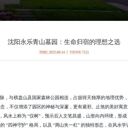
沈阳永乐青山墓园：生命归宿的理想之选
TIME: 2025-09-14 丨 VIEWS: 7121
脉，与棋盘山及国家森林公园相连，占据得天独厚的地理优势
 理念，不仅增添了园区的神秘与深邃，更有避邪、止煞的美好寓意。
水上称为 “仪树”，预示后人文笔昌盛，山形向内环绕，形成 “
的 “四神守护” 格局，以及 “两山夹一杠” 的独特形态，在风