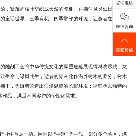
咨询电话
成荫，繁茂的枝叶交织成天然的凉棚，遮挡住炎炎烈日，送来
幻的童话世界。三季有花、四季常绿的环境，让逝者在自然的
微信咨询
返回顶部
美的雕刻工艺将中华传统文化的厚重底蕴展现得淋漓尽致，龙
葬让生命与绿树共生，逝者的骨灰化作滋养树木的养分，树木
簇拥下，为逝者营造出浪漫温馨的长眠环境；墙壁葬以独特的
术作品，满足不同客户的个性化需求。
在同行业中首屈一指。园区以 “神道” 为中轴，划分多个墓区，满